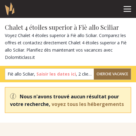
Chalet 4 étoiles superior à Fiè allo Sciliar
Voyez Chalet 4 étoiles superior à Fiè allo Sciliar. Comparez les
offres et contactez directement Chalet 4 étoiles superior a Fiè
allo Sciliar. Planifiez dès maintenant vos vacances avec
Dolomiticlass.it
Fiè allo Sciliar,
Saisir les dates ici
,
2 clients
,
1 chambre
CHERCHE VACANCE
Nous n'avons trouvé aucun résultat pour
votre recherche,
voyez tous les hébergements