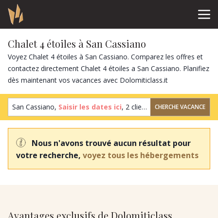
Chalet 4 étoiles à San Cassiano
Voyez Chalet 4 étoiles à San Cassiano. Comparez les offres et
contactez directement Chalet 4 étoiles a San Cassiano. Planifiez
dès maintenant vos vacances avec Dolomiticlass.it
San Cassiano,
Saisir les dates ici
,
2 clients
,
1 chambre
CHERCHE VACANCE
Nous n'avons trouvé aucun résultat pour
votre recherche,
voyez tous les hébergements
Avantages exclusifs de Dolomiticlass