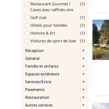
Restaurant Gourmet /
(1)
Caves avec raffinés vins
Golf club
(1)
Hôtels pour familles
(1)
Histoire & Art
(1)
Voitures de sport de luxe
(1)
Réception
+
Général
+
Famille et enfants
+
Espaces extérieurs
+
Services/Extra
+
Paiements
+
Restauration
+
Autres services
+