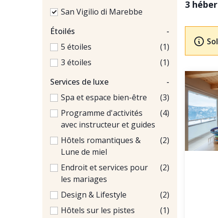
3 hébe
San Vigilio di Marebbe
Étoilés
-
Sol
5 étoiles
(1)
3 étoiles
(1)
Services de luxe
-
Spa et espace bien-être
(3)
Programme d'activités
(4)
avec instructeur et guides
Hôtels romantiques &
(2)
Lune de miel
Endroit et services pour
(2)
les mariages
Design & Lifestyle
(2)
Hôtels sur les pistes
(1)