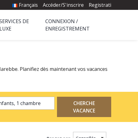
Français
Accéder/S'inscrire
Registrati
SERVICES DE
CONNEXION /
LUXE
ENREGISTREMENT
 Marebbe. Planifiez dès maintenant vos vacances
2 adultes, 0 enfants, 1 chambre
CHERCHE
VACANCE