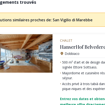
rgements trouvés
utions similaires proches de: San Vigilio di Marebbe
CHALET
HanserHof Belvedere
Dobbiaco
500 m² d'art et de design d
signée Ettore Sottsass.
Majordome et cuisinière rési
séjour.
Accès privé à trois tabià da
pique-niques et des expérie
Entrez vos dates et obten
meilleure offre directeme