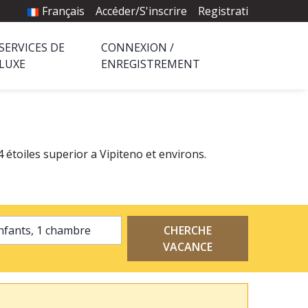
Français
Accéder/S'inscrire
Registrati
SERVICES DE
CONNEXION /
LUXE
ENREGISTREMENT
 étoiles superior a Vipiteno et environs.
2 adultes, 0 enfants, 1 chambre
CHERCHE
VACANCE