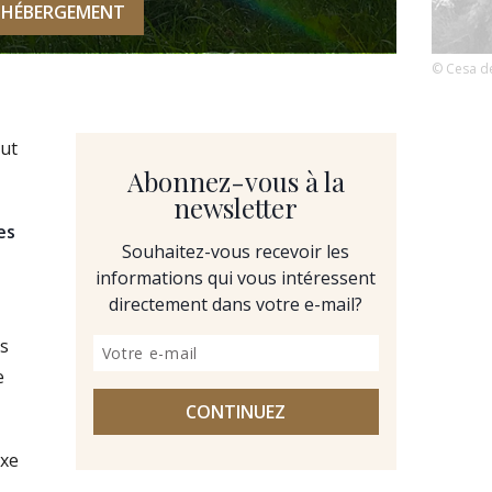
 HÉBERGEMENT
© Cesa de
out
Abonnez-vous à la
newsletter
es
Souhaitez-vous recevoir les
informations qui vous intéressent
directement dans votre e-mail?
es
e
CONTINUEZ
uxe