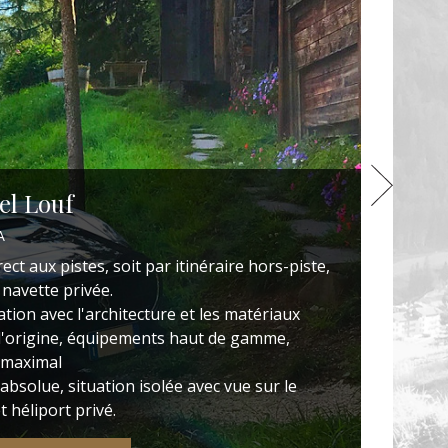
el Louf
A
rect aux pistes, soit par itinéraire hors-piste,
 navette privée.
tion avec l'architecture et les matériaux
d'origine, équipements haut de gamme,
 maximal
 absolue, situation isolée avec vue sur le
et héliport privé.