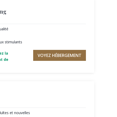
ing
alité
eux stimulants
ez la
VOYEZ HÉBERGEMENT
nt de
ltes et nouvelles