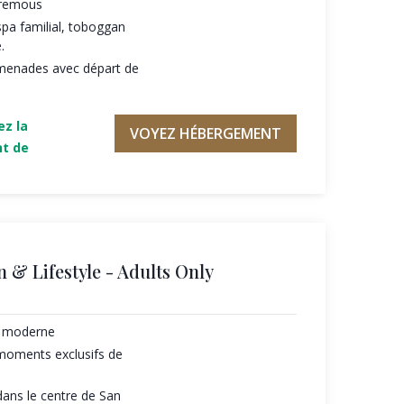
 remous
spa familial, toboggan
.
omenades avec départ de
ez la
VOYEZ HÉBERGEMENT
nt de
n & Lifestyle - Adults Only
e moderne
 moments exclusifs de
dans le centre de San