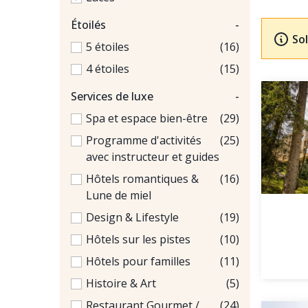
Étoilés
-
Sol
5 étoiles
(16)
4 étoiles
(15)
Services de luxe
-
Spa et espace bien-être
(29)
Programme d'activités
(25)
avec instructeur et guides
Hôtels romantiques &
(16)
Lune de miel
Design & Lifestyle
(19)
Hôtels sur les pistes
(10)
Hôtels pour familles
(11)
Histoire & Art
(5)
Restaurant Gourmet /
(24)