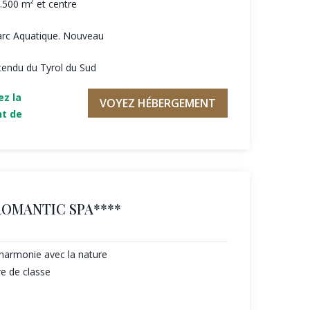
.500 m² et centre
Parc Aquatique. Nouveau
étendu du Tyrol du Sud
ez la
VOYEZ HÉBERGEMENT
nt de
ROMANTIC SPA****
harmonie avec la nature
re de classe