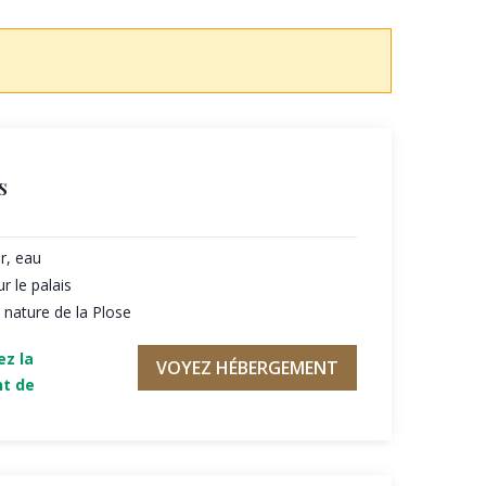
s
r, eau
r le palais
a nature de la Plose
ez la
VOYEZ HÉBERGEMENT
nt de