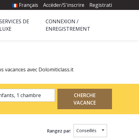
Français
Accéder/S'inscrire
Registrati
SERVICES DE
CONNEXION /
LUXE
ENREGISTREMENT
s vacances avec Dolomiticlass.it
2 adultes, 0 enfants, 1 chambre
CHERCHE
VACANCE
Rangez par: