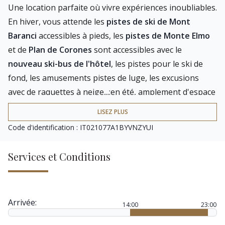
Une location parfaite où vivre expériences inoubliables.
En hiver, vous attende les
pistes de ski de Mont
Baranci
accessibles à pieds, les
pistes de Monte Elmo
et de
Plan de Corones
sont accessibles avec le
nouveau ski-bus de l'hôtel
, les pistes pour le ski de
fond, les amusements pistes de luge, les excusions
avec de raquettes à neige,..;en été, amplement d'espace
pour des excursions passionnantes en haute altitude,
LISEZ PLUS
des randonnées faciles, des balades à vélo le long de la
Code d'identification : IT021077A1BYVNZYUI
piste cyclable de San Candido-Lienz
, des excursions
en VTT et un nombre infini d'activités de détente et
Services et Conditions
culturelles.
Elégant, confortable et moderne: ce
hôtel de luxe
Seulement pour Adultes
est le royaume de
Arrivée:
14:00
23:00
tranquillité. Seul ou en couple, vous pouvez raiment