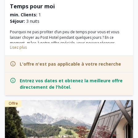
Temps pour moi
min. Clients:
1
Séjour:
3 nuits
Pourquoi ne pas profiter d’un peu de temps pour vous et vous
laisser choyer au Post Hotel pendant quelques jours ? En ce
moment, grâce à notre offre spéciale, vous pouvez réserver
Lisez plus
n’importe quel type de chambre avec un supplément réduit pour
l’utilisation en occupation simple.
L'offre n'est pas applicable à votre recherche
Entrez vos dates et obtenez la meilleure offre
directement de l'hôtel.
Offre