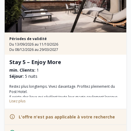
Périodes de validité
Du 13/09/2026 au 11/10/2026
Du 08/12/2026 au 29/03/2027
Stay 5 – Enjoy More
min. Clients:
1
Séjour:
5 nuits
Restez plus longtemps. Vivez davantage. Profitez pleinement du
Post Hotel.
Il existe des lieux qui révèlent toute leur magie seulement lorsque
Lisez plus
l’on prend le temps de les vivre. Au Post Hotel – Tradition &
Lifestyle de San Candido, nous vous invitons à laisser le quotidien
derrière vous et à découvrir les Dolomites en toute sérénité.
L'offre n'est pas applicable à votre recherche
Promenez-vous dans le charmant centre du village, explorez la
nature des Tre Cime Dolomiti et offrez-vous des moments de pur
plaisir dans notre spa et notre restaurant. Avec notre offre Stay 5 –