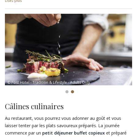
Lisez plus
précieuses lignes de produits !QMS e Beauty Line.
En outre, spéciaux forfaits pour lui et forfaits de bien-être de
plus jours et petite
oasis de détente à l’extérieure
pour un
bain de soleil en face de la piscine (seulement en été).
© Post Hotel - Tradition & Lifestyle - Adults Only
Câlines culinaires
Au restaurant, vous pourrez vous adonner au goût et vous
laisser tenter par les plats savoureux préparés. La journée
commence par un
petit déjeuner buffet copieux
et préparé