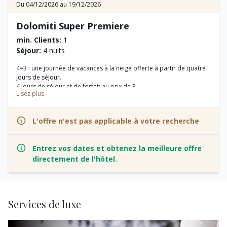
Du 04/12/2026 au 19/12/2026
Dolomiti Super Premiere
min. Clients:
1
Séjour:
4 nuits
4=3 : une journée de vacances à la neige offerte à partir de quatre
jours de séjour.
4 jours de séjour et de forfait au prix de 3.
Lisez plus
8 jours de séjour et de forfait au prix de 6 jours.
École de ski et location de matériel de ski à des tarifs préférentiels.
L'offre n'est pas applicable à votre recherche
Entrez vos dates et obtenez la meilleure offre
directement de l'hôtel.
Services de luxe