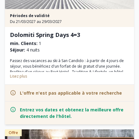
Périodes de validité
Du 21/03/2027 au 29/03/2027
Dolomiti Spring Days 4=3
min. Clients:
1
Séjour:
4 nuits
Passez des vacances au ski à San Candido : à partir de 4 jours de
séjour, vous bénéficiez d'un forfait de ski gratuit d'une journée.
Profitez d'un séjour au Post Hotel - Tradition & Lifestyle, un hôtel-
Lisez plus
boutique réservé aux adultes, idéal pour les skieurs.
L'offre n'est pas applicable à votre recherche
Entrez vos dates et obtenez la meilleure offre
directement de l'hôtel.
Offre