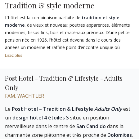
Tradition & style moderne
L‘hôtel est la combinaison parfaite de
tradition et style
moderne
, de vieux et nouveau: poutres apparentes, éléments
modernes, tissus fins, bois et matériaux précieux. D’une petite
pension née en 1926, l’hôtel est devenu dans le cours des
années un moderne et raffiné point d’encontre unique où
s’accorder purs moments de joie. Développé, renouvelé et
Lisez plus
amélioré, il a néanmoins réussi à maintenir cette atmosphère
familière qui le distingue au fil du temps.
Post Hotel - Tradition & Lifestyle - Adults
La famille Wachtler a crée un
milieu chic riche de gout
, de
Only
design recherché et de luxe avec un particulière attention à
FAM. WACHTLER
l’essentiel et au plus petit détail: chambres et suites modernes,
un centre de bien-être intrigante, un élégant bar, une
Le
Post Hotel – Tradition & Lifestyle
Adults Only
est
confortable salle fumeur,…
un
design hôtel 4 étoiles S
situé en position
merveilleuse dans le centre de
San Candido
dans la
charmante zone piétonne et très proche de
Dolomites
.