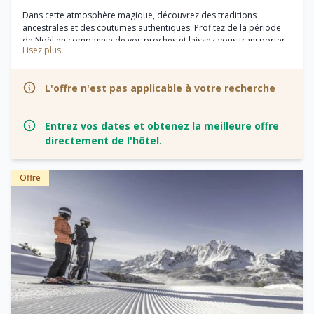
Dans cette atmosphère magique, découvrez des traditions
ancestrales et des coutumes authentiques. Profitez de la période
de Noël en compagnie de vos proches et laissez-vous transporter
Lisez plus
dans les souvenirs de votre enfance. Ne manquez pas de visiter
notre marché de Noël traditionnel à San Candido.
L'offre n'est pas applicable à votre recherche
Entrez vos dates et obtenez la meilleure offre
directement de l'hôtel.
Offre