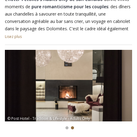
au cours de l'année.
moments de
pure romanticisme pour les couples
: des dîners
aux chandelles à savourer en toute tranquillité, une
conversation agréable au bar sans crier, un voyage en cabriolet
dans le paysage des Dolomites. C'est le cadre idéal également
pour célébrer un anniversaire ou un mariage.
Lisez plus
L’hôtel propose une série de services extra (payants) vraiment
spéciaux pour rendre
votre vacance en couple
mémorable:
des excursions magiques en bateau vers le lac de Dobbiaco ou
Braies, des promenades en calèche en Val Fiscalina, le petit-
déjeuner pour deux aux sources de San Candido, un bouquet de
fleurs dans la chambre.
© Post Hotel - Tradition & Lifestyle - Adults Only