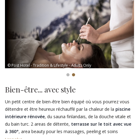
© Post Hotel - Tradition & Lifestyle - Adults Only
Bien-être... avec style
Un petit centre de bien-être bien équipé où vous pourrez vous
détendre et être heureux réchauffé par la chaleur de la
piscine
intérieure rénovée
, du sauna finlandais, de la douche vitale et
du bain turc. 2 areas de détente,
terrasse sur le toit avec vue
à 360°
, area beauty pour les massages, peeling et soins
bénéfiques où éliminer les préoccupations quotidiennes avec les