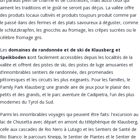
un paradis plein de charme et de contrastes, mais aussi ceux qui
aiment les traditions et le goût ne seront pas déçus. La vallée offre
des produits locaux cultivés et produits toujours produit comme par
le passé dans des fermes et des plats savoureux à déguster, comme
le schlutzkrapfen, les gnocchis au fromage, les crêpes sucrées ou le
célèbre fromage gris.
Les
domaines de randonnée et de ski de Klausberg et
Speikboden s
ont facilement accessibles depuis les localités de la
vallée et offrent des pistes de ski, des pistes de luge amusantes et
d'innombrables sentiers de randonnée, des promenades
pittoresques et les circuits les plus exigeants. Pour les familles, le
Family Park Klausberg: une grande aire de jeux pour le plaisir des
petits et des grands, et le parc aventure de Cadipietra, l'un des plus
modernes du Tyrol du Sud.
Parmi les innombrables voyages qui peuvent être faits: l'excursion au
lac de Chiusetta avec départ en amont du téléphérique de Klausberg,
celle aux cascades de Rio Nero à Lutago et les Sentiers de Santé de
Rio Bianco: le parcours Kneipp, le Sentier de Plantes et le Sentier de